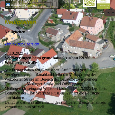
Neuigkeiten
Neuigkeiten
Zurück zur Übersicht
27.10.2025
Verzögerungen beim grundhaften Ausbau K9260
Weixdorfer Straße
Seit Freitag haben wir Gewissheit. Auf Grund von
Verzögerungen im Bauablauf bleibt die Vollsperrung der
Weixdorfer Straße im Bereich der Baustelle zwischen der
Einmündung Medinger Straße und Ortsausgang
Medingen/Ortseingang Weixdorf bis zum 19.12.2025 bestehen.
Lediglich der Linienverkehr PlusBus522 darf die Baustelle
durchfahren.
Damit ist das, was alle anhand des sichtbaren Baustellenalltags
vermuteten, nun offiziell.