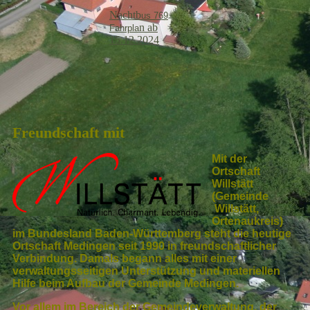
Nachtb
us 769
n ab
Fahrpla
15.12.2024
Freundschaft mit
Mit der
Ortschaft
Willstätt
(Gemeinde
Willstätt,
Ortenaukreis)
im Bundesland Baden-Württemberg steht die heutige
Ortschaft Medingen seit 1990 in freundschaftlicher
Verbindung. Damals begann alles mit einer
verwaltungsseitigen Unterstützung und materiellen
Hilfe beim Aufbau der Gemeinde Medingen.
Vor allem im Bereich der Gemeindeverwaltung, der