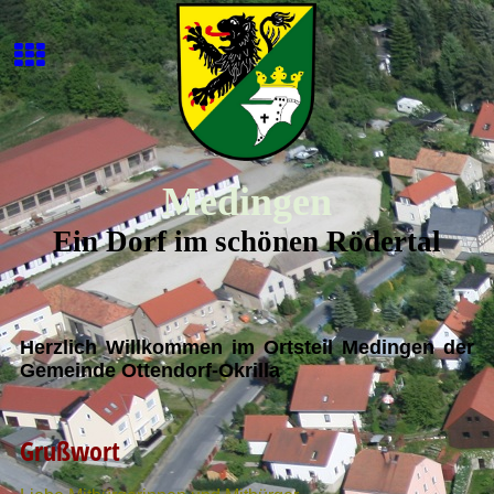
Medingen
Ein Dorf im schönen Rödertal
Herzlich Willkommen im Ortsteil Medingen der
Gemeinde Ottendorf-Okrilla
Grußwort