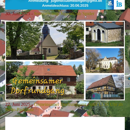
30. Juni
2025 -
Sommercamp Jugendclub Spider
22. Juni
2025 -
Gemeinsamer Dorfrundgang, Start 13.30 Uhr ab
Netto-Parkplatz