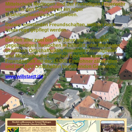
Mittelschule Medingen und der Freiwilligen Feuerwehr
wurde in den Folgejahren ein reger
Erfahrungsaustausch betrieben.
Daraus entstanden Freundschaften, welche noch
heute rege gepflegt werden.
Bei den aller zwei bis drei Jahre stattfindenden
gegenseitigen Besuchen in Willstätt oder Medingen
bestärken Ortschaftsräte, Heimatvereinsmitglieder
und Mitarbeiter der örtlichen Einrichtungen die
Freundschaft mit der 10.000 Einwohner zählenden
und aus fünf Ortschaften bestehenden Gemeinde.
www.willstaett.de