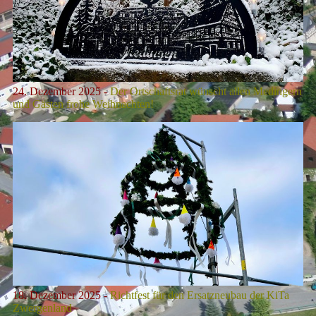
24. Dezember 2025 -
Der Ortschaftsrat wünscht allen Medingern
und Gästen frohe Weihnachten!
18. Dezember 2025 -
Richtfest für den Ersatzneubau der KiTa
Zwergenland