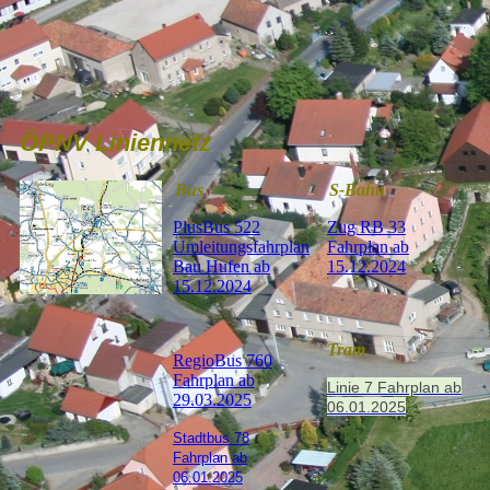
ÖPNV Liniennetz
Bus
S-Bahn
PlusBus 522
Zug RB 33
Umleitungsfahrplan
Fahrplan ab
Bau Hufen ab
15.12.2024
15.12.2024
Tram
RegioBus 760
Fahrplan ab
Linie 7
Fahrplan
ab
29.03.2025
06.01.2025
Stadtbus 78
Fahrplan ab
06.01.2025