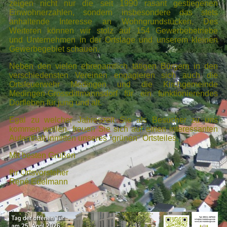
zeigen nicht nur die seit 1990 rasant gestiegenen
Einwohnerzahlen, sondern insbesondere das stets
anhaltende Interesse an Wohngrundstücken. Des
Weiteren können wir stolz auf 154 Gewerbebetriebe
und Unternehmen in der Ortslage und unserem kleinen
Gewerbegebiet schauen.
Neben den vielen ehrenamtlich tätigen Bürgern in den
verschiedensten Vereinen engagieren sich auch die
Ortsfeuerwehr Medingen und die Kirchgemeinde
Medingen-Grossdittmannsdorf für ein
funktionierendes
Dorfleben für jung und alt.
Egal zu welcher Jahreszeit Sie als Besucher zu uns
kommen wollen, freuen Sie sich auf einen interessanten
Aufenthalt inmitten unseres "grünen" Ortsteiles.
Mit besten Grüßen
Ihr Ortsvorsteher
René Edelmann