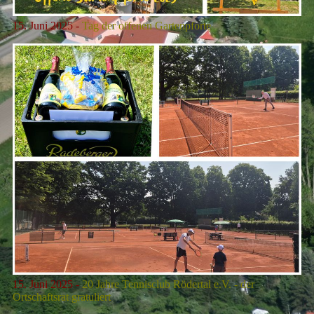
15. Juni
2025 -
Tag der offenen Gartenpforte
15. Juni
2025 -
20 Jahre Tennisclub Rödertal e.V. - der
Ortschaftsrat gratuliert