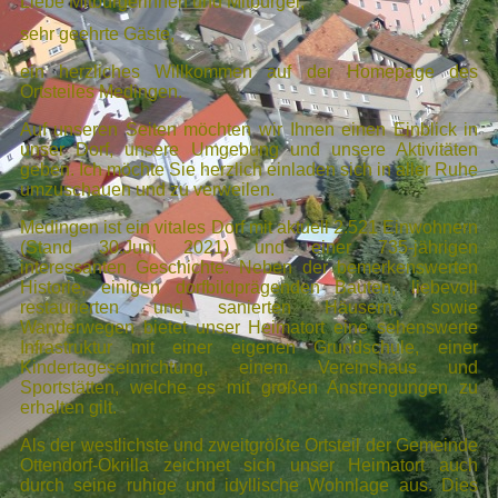
Liebe Mitbürgerinnen und Mitbürger,
sehr geehrte Gäste,
ein herzliches Willkommen auf der Homepage des
Ortsteiles Medingen.
Auf unseren Seiten möchten wir Ihnen einen Einblick in
unser Dorf, unsere Umgebung und unsere Aktivitäten
geben. Ich möchte Sie herzlich einladen sich in aller Ruhe
umzuschauen und zu verweilen.
Medingen ist ein vitales Dorf mit aktuell 2.521 Einwohnern
(Stand 30.Juni 2021) und einer 735-jährigen
interessanten Geschichte. Neben der bemerkenswerten
Historie, einigen dorfbildprägenden Bauten, liebevoll
restaurierten und sanierten Häusern, sowie
Wanderwegen bietet unser Heimatort eine sehenswerte
Infrastruktur mit einer eigenen Grundschule, einer
Kindertageseinrichtung, einem Vereinshaus und
Sportstätten, welche es mit großen Anstrengungen zu
erhalten gilt.
Als der westlichste und zweitgrößte Ortsteil der Gemeinde
Ottendorf-Okrilla zeichnet sich unser Heimatort auch
durch seine ruhige und idyllische Wohnlage aus. Dies